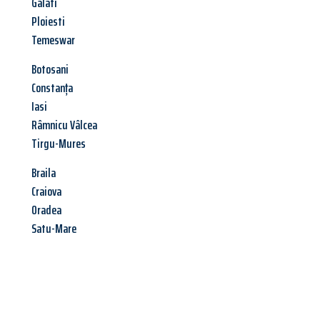
Galati
Ploiesti
Temeswar
Botosani
Constanța
Iasi
Râmnicu Vâlcea
Tirgu-Mures
Braila
Craiova
Oradea
Satu-Mare