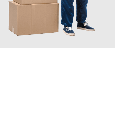
JETZT ANFRAGEN
Erleben Sie mit Umzugsmeister Sänger Leverkusen, wie
einfach
und stressfrei Ihr Umzug Leverkusen Rumänien
sein kann.
Unser Expertenteam steht bereit, um Ihnen einen reibungslosen
Übergang in Ihr neues Zuhause zu garantieren.