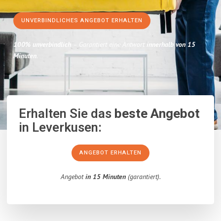
UNVERBINDLICHES ANGEBOT ERHALTEN
100% unverbindlich
– Garantiert eine Antwort
innerhalb von 15
Minuten
.
Erhalten Sie das
beste Angebot
in Leverkusen:
ANGEBOT ERHALTEN
Angebot
in 15 Minuten
(garantiert).