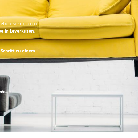
leben Sie unseren
se in Leverkusen
.
 Schritt zu einem
uten
.