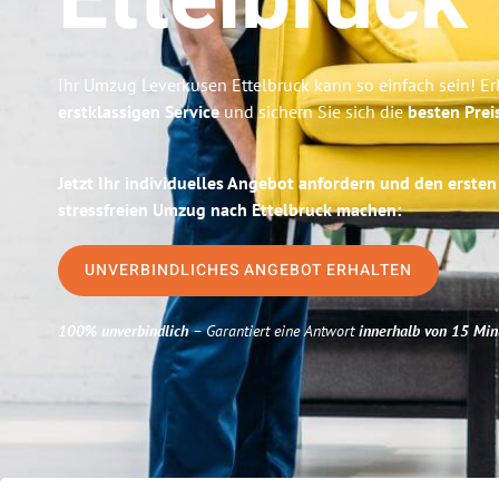
Ettelbruck
Ihr Umzug Leverkusen Ettelbruck kann so einfach sein! Er
erstklassigen Service
und sichern Sie sich die
besten Prei
Jetzt Ihr individuelles Angebot anfordern und den ersten
stressfreien Umzug nach Ettelbruck machen:
UNVERBINDLICHES ANGEBOT ERHALTEN
100% unverbindlich
– Garantiert eine Antwort
innerhalb von 15 Min