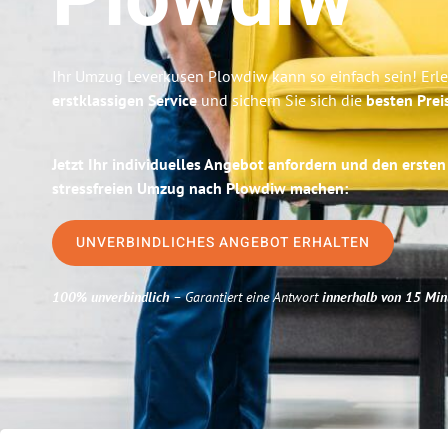
Plowdiw
Ihr Umzug Leverkusen Plowdiw kann so einfach sein! Erl
erstklassigen Service
und sichern Sie sich die
besten Prei
Jetzt Ihr individuelles Angebot anfordern und den ersten
stressfreien Umzug nach Plowdiw machen:
UNVERBINDLICHES ANGEBOT ERHALTEN
100% unverbindlich
– Garantiert eine Antwort
innerhalb von 15 Min