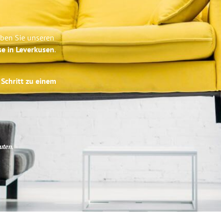
eben Sie unseren
se in Leverkusen
.
 Schritt zu einem
uten
.