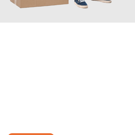
JETZT ANFRAGEN
Erleben Sie mit Umzugsmeister Sänger Leverkusen, wie
einfach
und stressfrei Ihr Umzug Leverkusen Graz
sein kann. Unser
Expertenteam steht bereit, um Ihnen einen reibungslosen
Übergang in Ihr neues Zuhause zu garantieren.
Jetzt
unverbindliches Angebot
erhalten &
100€ sparen: