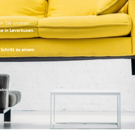
en Sie unseren
se in Leverkusen
.
 Schritt zu einem
uten
.