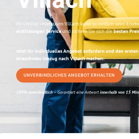
Villach
Ihr Umzug Leverkusen Villach kann so einfach sein! Erleb
erstklassigen Service
und sichern Sie sich die
besten Prei
Jetzt Ihr individuelles Angebot anfordern und den ersten
stressfreien Umzug nach Villach machen:
UNVERBINDLICHES ANGEBOT ERHALTEN
100% unverbindlich
– Garantiert eine Antwort
innerhalb von 15 Min