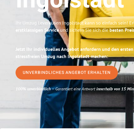
Ingolstadt
Ihr Umzug Leverkusen Ingolstadt kann so einfach sein! E
erstklassigen Service
und sichern Sie sich die
besten Prei
Jetzt Ihr individuelles Angebot anfordern und den ersten
stressfreien Umzug nach Ingolstadt machen:
UNVERBINDLICHES ANGEBOT ERHALTEN
100% unverbindlich
– Garantiert eine Antwort
innerhalb von 15 Min