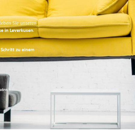
rleben Sie unseren
se in Leverkusen
.
 Schritt zu einem
uten
.