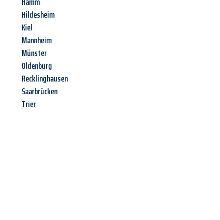
Hamm
Hildesheim
Kiel
Mannheim
Münster
Oldenburg
Recklinghausen
Saarbrücken
Trier
Jetzt anfragen &
Angebot
mit Best-Preis
erhalten!