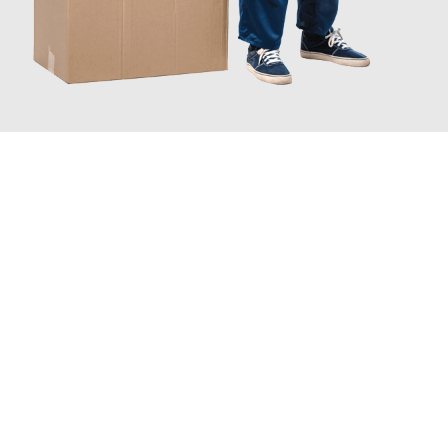
JETZT ANFRAGEN
Erleben Sie mit Umzugsmeister Sänger Leverkusen, wie
einfach
und stressfrei Ihr Umzug Leverkusen Dresden
sein kann. Unser
Expertenteam steht bereit, um Ihnen einen reibungslosen
Übergang in Ihr neues Zuhause zu garantieren.