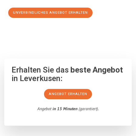
UNVERBINDLICHES ANGEBOT ERHALTEN
100% unverbindlich
– Garantiert eine Antwort
innerhalb von 15
Minuten
.
Erhalten Sie das
beste Angebot
in Leverkusen:
ANGEBOT ERHALTEN
Angebot
in 15 Minuten
(garantiert).