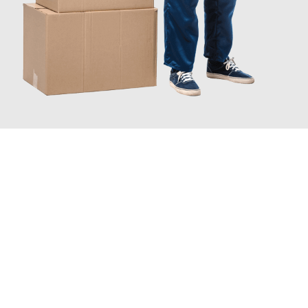
JETZT ANFRAGEN
Erleben Sie mit Umzugsmeister Sänger Leverkusen, wie
einfach
und stressfrei Ihr Umzug Leverkusen Heilbronn
sein kann.
Unser Expertenteam steht bereit, um Ihnen einen reibungslosen
Übergang in Ihr neues Zuhause zu garantieren.