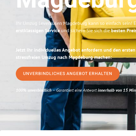
Magdebur
Ihr Umzug Leverkusen Magdeburg kann so einfach sein! E
erstklassigen Service
und sichern Sie sich die
besten Prei
Jetzt Ihr individuelles Angebot anfordern und den ersten
stressfreien Umzug nach Magdeburg machen:
UNVERBINDLICHES ANGEBOT ERHALTEN
100% unverbindlich
– Garantiert eine Antwort
innerhalb von 15 Min