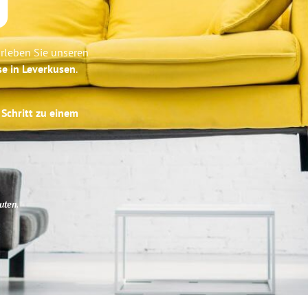
g
rleben Sie unseren
se in Leverkusen
.
 Schritt zu einem
uten
.