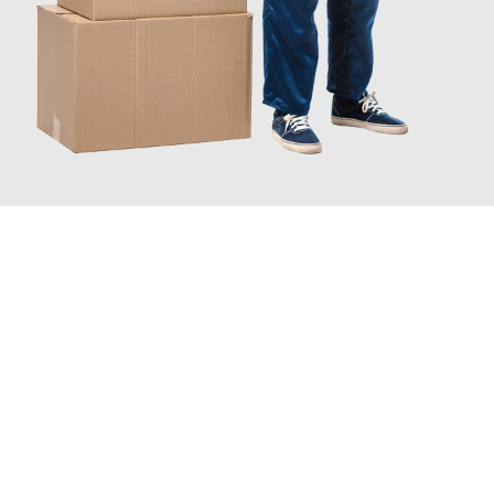
JETZT ANFRAGEN
Erleben Sie mit Umzugsmeister Sänger Leverkusen, wie
einfach
und stressfrei Ihr Umzug Leverkusen Bielefeld
sein kann.
Unser Expertenteam steht bereit, um Ihnen einen reibungslosen
Übergang in Ihr neues Zuhause zu garantieren.