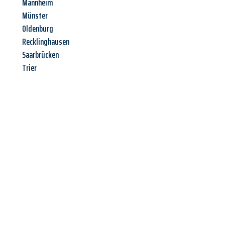
Mannheim
Münster
Oldenburg
Recklinghausen
Saarbrücken
Trier
Jetzt anfragen &
Angebot
mit Best-Preis
erhalten!
Schicken Sie uns jetzt Ihre unverbindliche Anfrage und sichern
Sie sich Ihr
individuelles Umzugsangebot für Ihr Anliegen in
Leverkusen
zum Best-Preis! Nutzen Sie die Gelegenheit für
einen
stressfreien Umzug
mit maximalem Komfort: