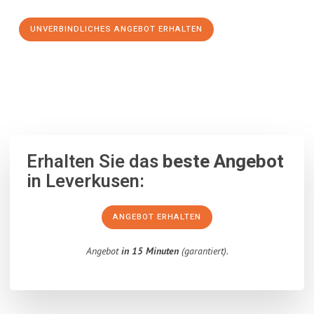
UNVERBINDLICHES ANGEBOT ERHALTEN
100% unverbindlich
– Garantiert eine Antwort
innerhalb von 15
Minuten
.
Erhalten Sie das
beste Angebot
in Leverkusen:
ANGEBOT ERHALTEN
Angebot
in 15 Minuten
(garantiert).