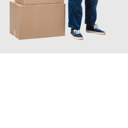
JETZT ANFRAGEN
Erleben Sie mit Umzugsmeister Sänger Leverkusen, wie
einfach
und stressfrei Ihr Umzug Leverkusen Nürnberg
sein kann.
Unser Expertenteam steht bereit, um Ihnen einen reibungslosen
Übergang in Ihr neues Zuhause zu garantieren.