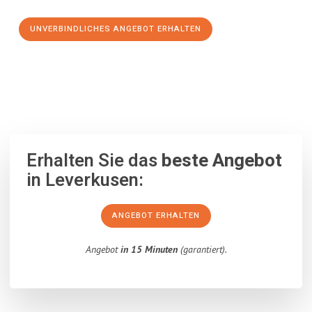
UNVERBINDLICHES ANGEBOT ERHALTEN
100% unverbindlich
– Garantiert eine Antwort
innerhalb von 15
Minuten
.
Erhalten Sie das
beste Angebot
in Leverkusen:
ANGEBOT ERHALTEN
Angebot
in 15 Minuten
(garantiert).