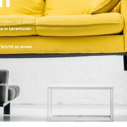
n
Erleben Sie unseren
se in Leverkusen
.
 Schritt zu einem
uten
.