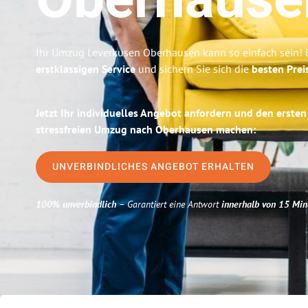
Oberhause
Ihr Umzug Leverkusen Oberhausen kann so einfach sein! 
erstklassigen Service
und sichern Sie sich die
besten Prei
Jetzt Ihr individuelles Angebot anfordern und den ersten
stressfreien Umzug nach Oberhausen machen:
UNVERBINDLICHES ANGEBOT ERHALTEN
100% unverbindlich
– Garantiert eine Antwort
innerhalb von 15 Min