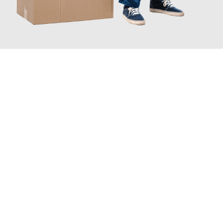
JETZT ANFRAGEN
Erleben Sie mit Umzugsmeister Sänger Leverkusen, wie
einfach
und stressfrei Ihr Umzug Leverkusen Krefeld
sein kann. Unser
Expertenteam steht bereit, um Ihnen einen reibungslosen
Übergang in Ihr neues Zuhause zu garantieren.
Jetzt
unverbindliches Angebot
erhalten &
100€ sparen: