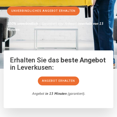
UNVERBINDLICHES ANGEBOT ERHALTEN
100% unverbindlich
– Garantiert eine Antwort
innerhalb von 15
Minuten
.
Erhalten Sie das
beste Angebot
in Leverkusen:
ANGEBOT ERHALTEN
Angebot
in 15 Minuten
(garantiert).