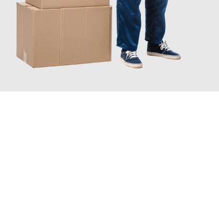
JETZT ANFRAGEN
Erleben Sie mit Umzugsmeister Sänger Leverkusen, wie
einfach
und stressfrei Ihr Umzug Leverkusen Remscheid
sein kann.
Unser Expertenteam steht bereit, um Ihnen einen reibungslosen
Übergang in Ihr neues Zuhause zu garantieren.