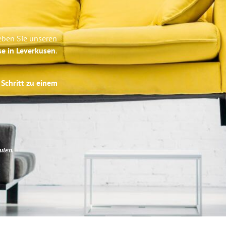
eben Sie unseren
se in Leverkusen
.
 Schritt zu einem
uten
.