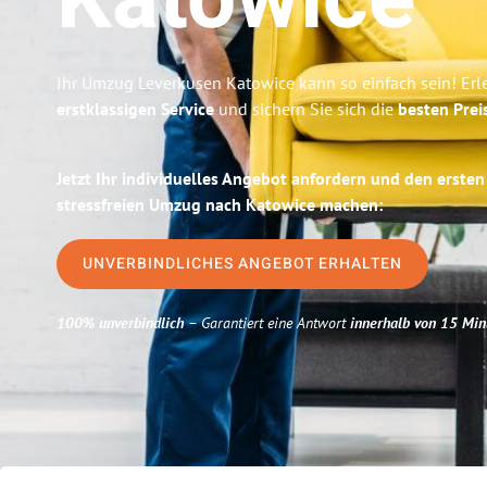
Katowice
Ihr Umzug Leverkusen Katowice kann so einfach sein! Erl
erstklassigen Service
und sichern Sie sich die
besten Prei
Jetzt Ihr individuelles Angebot anfordern und den ersten
stressfreien Umzug nach Katowice machen:
UNVERBINDLICHES ANGEBOT ERHALTEN
100% unverbindlich
– Garantiert eine Antwort
innerhalb von 15 Min