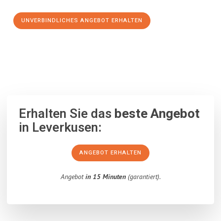
UNVERBINDLICHES ANGEBOT ERHALTEN
100% unverbindlich
– Garantiert eine Antwort
innerhalb von 15
Minuten
.
Erhalten Sie das
beste Angebot
in Leverkusen:
ANGEBOT ERHALTEN
Angebot
in 15 Minuten
(garantiert).