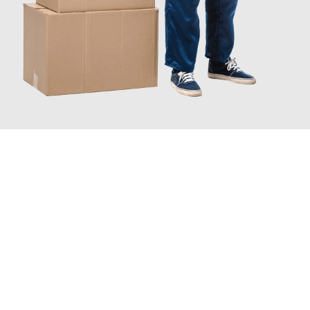
JETZT ANFRAGEN
Erleben Sie mit Umzugsmeister Sänger Leverkusen, wie
einfach
und stressfrei Ihr Umzug Leverkusen Schweden
sein kann.
Unser Expertenteam steht bereit, um Ihnen einen reibungslosen
Übergang in Ihr neues Zuhause zu garantieren.