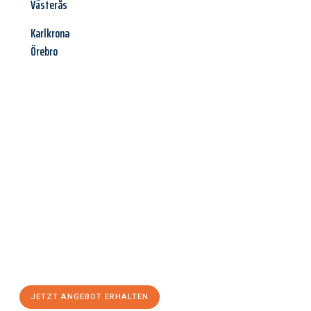
Västerås
Karlkrona
Örebro
Jetzt anfragen &
Angebot
mit Best-Preis
erhalten!
Schicken Sie uns jetzt Ihre unverbindliche Anfrage und sichern
Sie sich Ihr
individuelles Umzugsangebot für Ihr Anliegen in
Leverkusen
zum Best-Preis! Nutzen Sie die Gelegenheit für
einen
stressfreien Umzug
mit maximalem Komfort:
JETZT ANGEBOT ERHALTEN