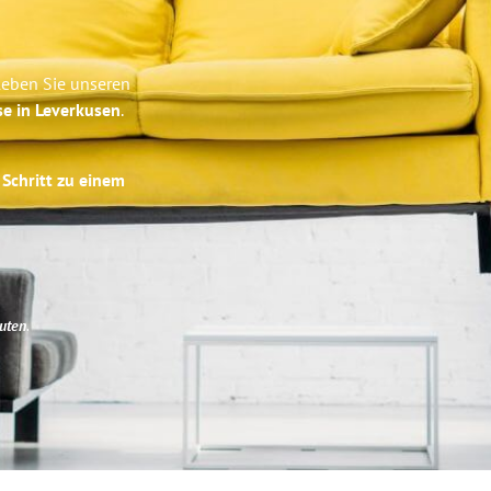
leben Sie unseren
se in Leverkusen
.
 Schritt zu einem
uten
.