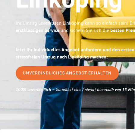
Linköping
Ihr Umzug Leverkusen Linköping kann so einfach sein! Er
erstklassigen Service
und sichern Sie sich die
besten Prei
Jetzt Ihr individuelles Angebot anfordern und den ersten
stressfreien Umzug nach Linköping machen:
UNVERBINDLICHES ANGEBOT ERHALTEN
100% unverbindlich
– Garantiert eine Antwort
innerhalb von 15 Min