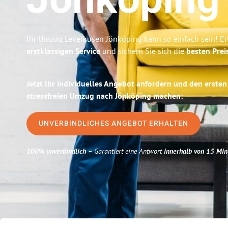
Jönköping
Ihr Umzug Leverkusen Jönköping kann so einfach sein! Er
erstklassigen Service
und sichern Sie sich die
besten Prei
Jetzt Ihr individuelles Angebot anfordern und den ersten
stressfreien Umzug nach Jönköping machen:
UNVERBINDLICHES ANGEBOT ERHALTEN
100% unverbindlich
– Garantiert eine Antwort
innerhalb von 15 Min