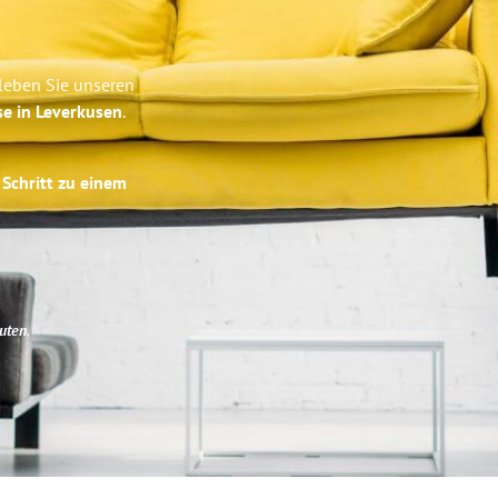
leben Sie unseren
se in Leverkusen
.
 Schritt zu einem
uten
.