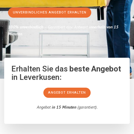
UNVERBINDLICHES ANGEBOT ERHALTEN
100% unverbindlich
– Garantiert eine Antwort
innerhalb von 15
Minuten
.
Erhalten Sie das
beste Angebot
in Leverkusen:
ANGEBOT ERHALTEN
Angebot
in 15 Minuten
(garantiert).