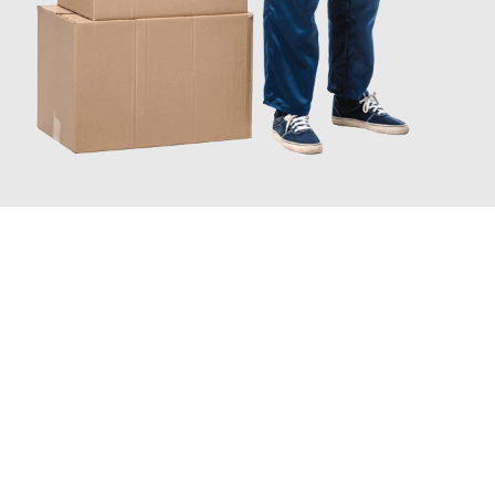
JETZT ANFRAGEN
Erleben Sie mit Umzugsmeister Sänger Leverkusen, wie
einfach
und stressfrei Ihr Umzug Leverkusen Komárno
sein kann. Unser
Expertenteam steht bereit, um Ihnen einen reibungslosen
Übergang in Ihr neues Zuhause zu garantieren.