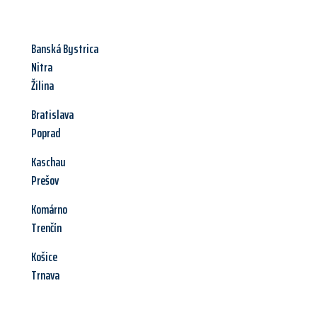
Banská Bystrica
Nitra
Žilina
Bratislava
Poprad
Kaschau
Prešov
Komárno
Trenčín
Košice
Trnava