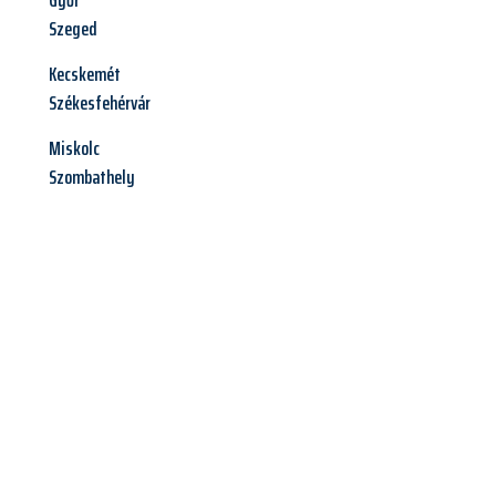
Győr
Szeged
Kecskemét
Székesfehérvár
Miskolc
Szombathely
Jetzt anfragen &
Angebot
mit Best-Preis
erhalten!
Schicken Sie uns jetzt Ihre unverbindliche Anfrage und sichern
Sie sich Ihr
individuelles Umzugsangebot für Ihr Anliegen in
Leverkusen
zum Best-Preis! Nutzen Sie die Gelegenheit für