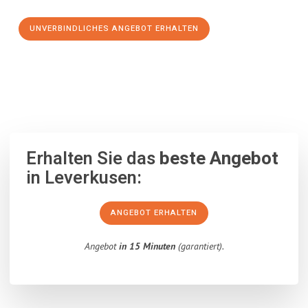
UNVERBINDLICHES ANGEBOT ERHALTEN
100% unverbindlich
– Garantiert eine Antwort
innerhalb von 15
Minuten
.
Erhalten Sie das
beste Angebot
in Leverkusen:
ANGEBOT ERHALTEN
Angebot
in 15 Minuten
(garantiert).