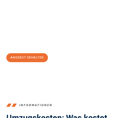
Erleben Sie mit Umzugsmeister Sänger Leverkusen, wie
einfach
und stressfrei Ihr Umzug Leverkusen Székesfehérvár
sein
kann. Unser Expertenteam steht bereit, um Ihnen einen
reibungslosen Übergang in Ihr neues Zuhause zu garantieren.
Jetzt
unverbindliches Angebot
erhalten &
100€ sparen:
ANGEBOT ERHALTEN
+4915792653365
INFORMATIONEN