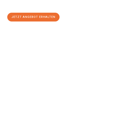
einen
stressfreien Umzug
mit maximalem Komfort:
JETZT ANGEBOT ERHALTEN