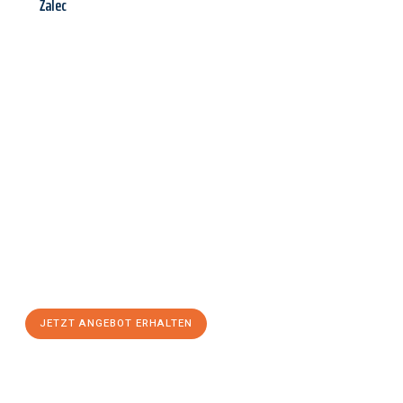
Žalec
Jetzt anfragen &
Angebot
mit Best-Preis
erhalten!
Schicken Sie uns jetzt Ihre unverbindliche Anfrage und sichern
Sie sich Ihr
individuelles Umzugsangebot für Ihr Anliegen in
Leverkusen
zum Best-Preis! Nutzen Sie die Gelegenheit für
einen
stressfreien Umzug
mit maximalem Komfort:
JETZT ANGEBOT ERHALTEN