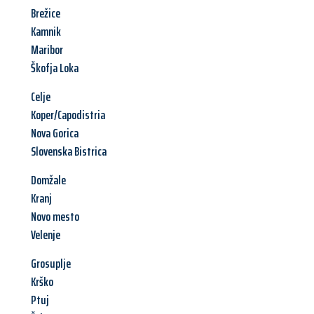
Brežice
Kamnik
Maribor
Škofja Loka
Celje
Koper/Capodistria
Nova Gorica
Slovenska Bistrica
Domžale
Kranj
Novo mesto
Velenje
Grosuplje
Krško
Ptuj