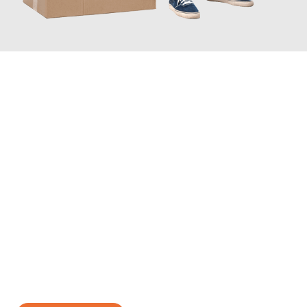
JETZT ANFRAGEN
Erleben Sie mit Umzugsmeister Sänger Leverkusen, wie
einfach
und stressfrei Ihr Umzug Leverkusen Krško
sein kann. Unser
Expertenteam steht bereit, um Ihnen einen reibungslosen
Übergang in Ihr neues Zuhause zu garantieren.
Jetzt
unverbindliches Angebot
erhalten &
100€ sparen: