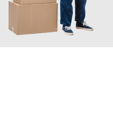
JETZT ANFRAGEN
Erleben Sie mit Umzugsmeister Sänger Leverkusen, wie
einfach
und stressfrei Ihr Umzug Leverkusen Eindhoven
sein kann.
Unser Expertenteam steht bereit, um Ihnen einen reibungslosen
Übergang in Ihr neues Zuhause zu garantieren.