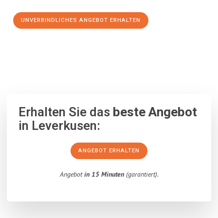
UNVERBINDLICHES ANGEBOT ERHALTEN
100% unverbindlich
– Garantiert eine Antwort
innerhalb von 15
Minuten
.
Erhalten Sie das
beste Angebot
in Leverkusen:
ANGEBOT ERHALTEN
Angebot
in 15 Minuten
(garantiert).