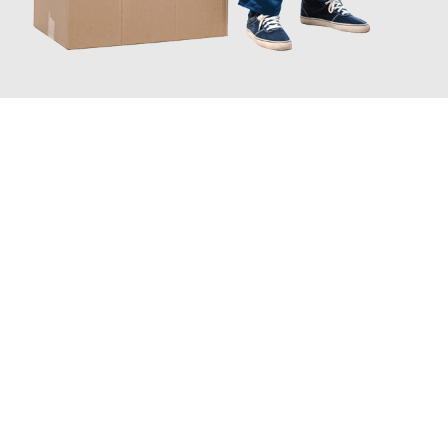
JETZT ANFRAGEN
Erleben Sie mit Umzugsmeister Sänger Leverkusen, wie
einfach
und stressfrei Ihr Umzug Leverkusen Tilburg
sein kann. Unser
Expertenteam steht bereit, um Ihnen einen reibungslosen
Übergang in Ihr neues Zuhause zu garantieren.
Jetzt
unverbindliches Angebot
erhalten &
100€ sparen: