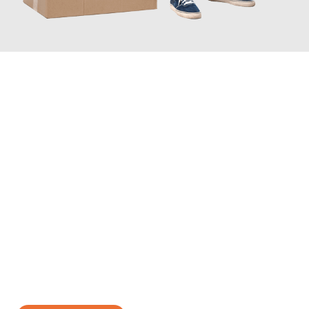
JETZT ANFRAGEN
Erleben Sie mit Umzugsmeister Sänger Leverkusen, wie
einfach
und stressfrei Ihr Umzug Leverkusen Venlo
sein kann. Unser
Expertenteam steht bereit, um Ihnen einen reibungslosen
Übergang in Ihr neues Zuhause zu garantieren.
Jetzt
unverbindliches Angebot
erhalten &
100€ sparen: