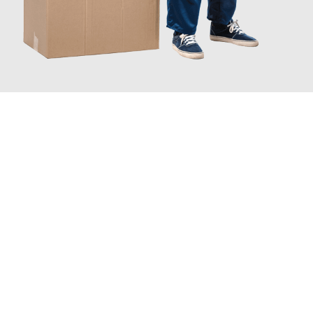
JETZT ANFRAGEN
Erleben Sie mit Umzugsmeister Sänger Leverkusen, wie
einfach
und stressfrei Ihr Umzug Leverkusen Alesund
sein kann. Unser
Expertenteam steht bereit, um Ihnen einen reibungslosen
Übergang in Ihr neues Zuhause zu garantieren.