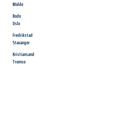
Molde
Bodo
Oslo
Fredrikstad
Stavanger
Kristiansand
Tromso
Jetzt anfragen &
Angebot
mit Best-Preis
erhalten!