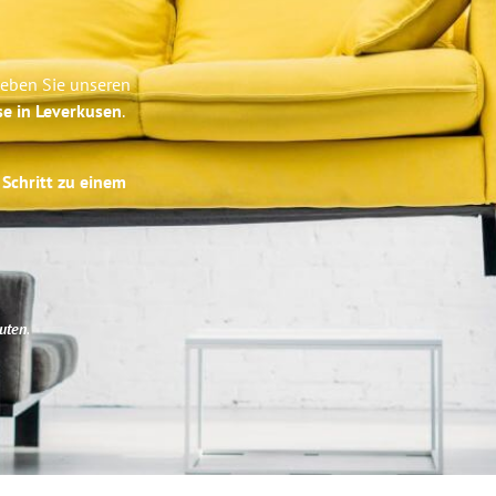
leben Sie unseren
se in Leverkusen
.
 Schritt zu einem
uten
.