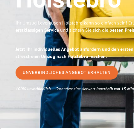
Holstebro
Ihr Umzug Leverkusen Holstebro kann so einfach sein! Er
erstklassigen Service
und sichern Sie sich die
besten Prei
Jetzt Ihr individuelles Angebot anfordern und den ersten
stressfreien Umzug nach Holstebro machen:
UNVERBINDLICHES ANGEBOT ERHALTEN
100% unverbindlich
– Garantiert eine Antwort
innerhalb von 15 Min