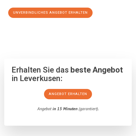
UNVERBINDLICHES ANGEBOT ERHALTEN
100% unverbindlich
– Garantiert eine Antwort
innerhalb von 15
Minuten
.
Erhalten Sie das
beste Angebot
in Leverkusen:
ANGEBOT ERHALTEN
Angebot
in 15 Minuten
(garantiert).