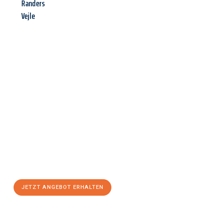
Randers
Vejle
Jetzt anfragen &
Angebot
mit Best-Preis
erhalten!
Schicken Sie uns jetzt Ihre unverbindliche Anfrage und sichern
Sie sich Ihr
individuelles Umzugsangebot für Ihr Anliegen in
Leverkusen
zum Best-Preis! Nutzen Sie die Gelegenheit für
einen
stressfreien Umzug
mit maximalem Komfort:
JETZT ANGEBOT ERHALTEN