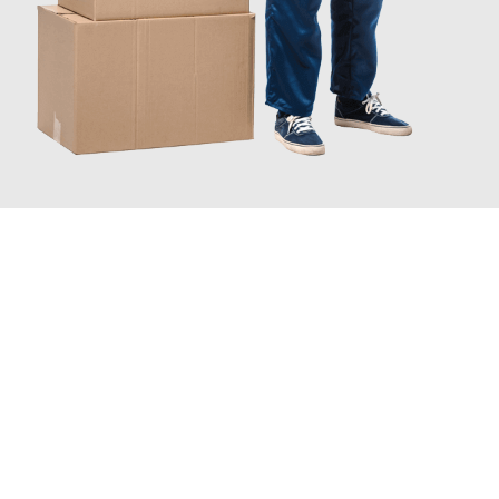
JETZT ANFRAGEN
Erleben Sie mit Umzugsmeister Sänger Leverkusen, wie
einfach
und stressfrei Ihr Umzug Leverkusen Silkeborg
sein kann.
Unser Expertenteam steht bereit, um Ihnen einen reibungslosen
Übergang in Ihr neues Zuhause zu garantieren.