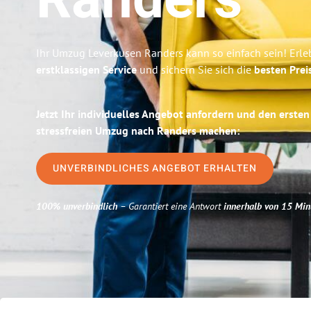
Randers
Ihr Umzug Leverkusen Randers kann so einfach sein! Erle
erstklassigen Service
und sichern Sie sich die
besten Prei
Jetzt Ihr individuelles Angebot anfordern und den ersten
stressfreien Umzug nach Randers machen:
UNVERBINDLICHES ANGEBOT ERHALTEN
100% unverbindlich
– Garantiert eine Antwort
innerhalb von 15 Min