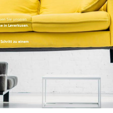
ben Sie unseren
se in Leverkusen
.
 Schritt zu einem
uten
.