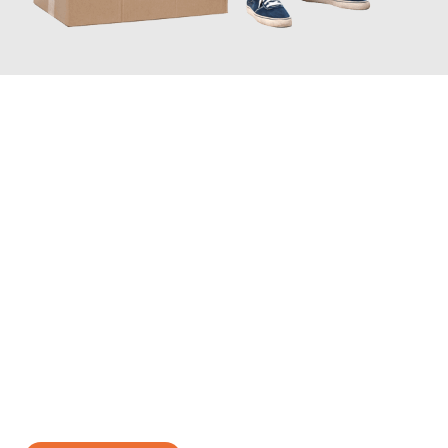
JETZT ANFRAGEN
Erleben Sie mit Umzugsmeister Sänger Leverkusen, wie
einfach
und stressfrei Ihr Umzug Leverkusen Forli
sein kann. Unser
Expertenteam steht bereit, um Ihnen einen reibungslosen
Übergang in Ihr neues Zuhause zu garantieren.
Jetzt
unverbindliches Angebot
erhalten &
100€ sparen: