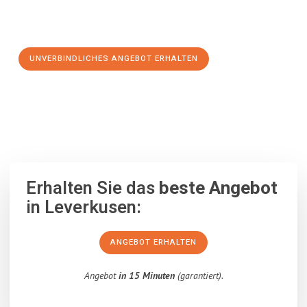
Schritt zu einem stressfreien Umzug nach Giugliano in
Kampanien machen:
UNVERBINDLICHES ANGEBOT ERHALTEN
100% unverbindlich
– Garantiert eine Antwort
innerhalb von 15
Minuten
.
Erhalten Sie das
beste Angebot
in Leverkusen:
ANGEBOT ERHALTEN
Angebot
in 15 Minuten
(garantiert).