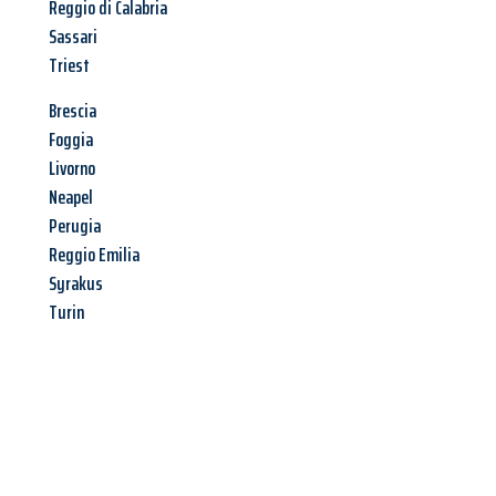
Reggio di Calabria
Sassari
Triest
Brescia
Foggia
Livorno
Neapel
Perugia
Reggio Emilia
Syrakus
Turin
Jetzt anfragen &
Angebot