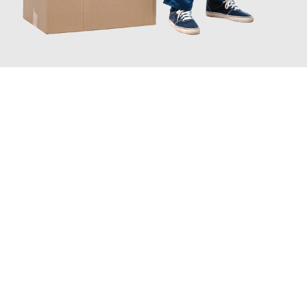
JETZT ANFRAGEN
Erleben Sie mit Umzugsmeister Sänger Leverkusen, wie
einfach
und stressfrei Ihr Umzug Leverkusen Neapel
sein kann. Unser
Expertenteam steht bereit, um Ihnen einen reibungslosen
Übergang in Ihr neues Zuhause zu garantieren.
Jetzt
unverbindliches Angebot
erhalten &
100€ sparen: