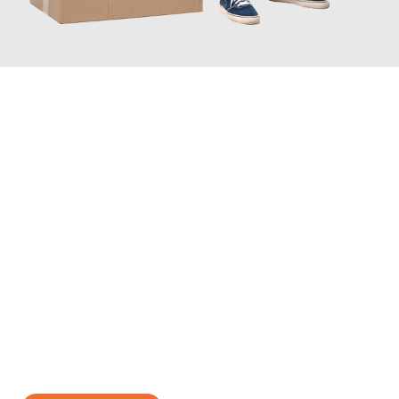
JETZT ANFRAGEN
Erleben Sie mit Umzugsmeister Sänger Leverkusen, wie
einfach
und stressfrei Ihr Umzug Leverkusen Luzern
sein kann. Unser
Expertenteam steht bereit, um Ihnen einen reibungslosen
Übergang in Ihr neues Zuhause zu garantieren.
Jetzt
unverbindliches Angebot
erhalten &
100€ sparen: