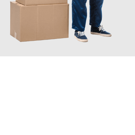
JETZT ANFRAGEN
Erleben Sie mit Umzugsmeister Sänger Leverkusen, wie
einfach
und stressfrei Ihr Umzug Leverkusen Winterthur
sein kann.
Unser Expertenteam steht bereit, um Ihnen einen reibungslosen
Übergang in Ihr neues Zuhause zu garantieren.