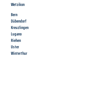
Wetzikon
Bern
Dübendorf
Kreuzlingen
Lugano
Riehen
Uster
Winterthur
Jetzt anfragen &
Angebot
mit Best-Preis
erhalten!