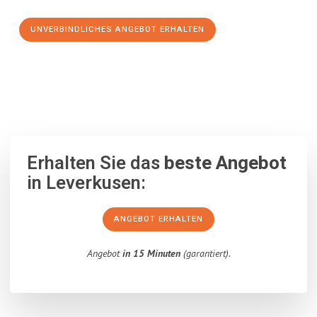
UNVERBINDLICHES ANGEBOT ERHALTEN
100% unverbindlich
– Garantiert eine Antwort
innerhalb von 15
Minuten
.
Erhalten Sie das
beste Angebot
in Leverkusen:
ANGEBOT ERHALTEN
Angebot
in 15 Minuten
(garantiert).