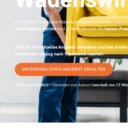
Wädenswil
Ihr Umzug Leverkusen Wädenswil kann so einfach sein! E
erstklassigen Service
und sichern Sie sich die
besten Prei
Jetzt Ihr individuelles Angebot anfordern und den ersten
stressfreien Umzug nach Wädenswil machen:
UNVERBINDLICHES ANGEBOT ERHALTEN
100% unverbindlich
– Garantiert eine Antwort
innerhalb von 15 Min