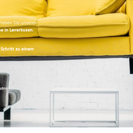
rleben Sie unseren
se in Leverkusen
.
 Schritt zu einem
uten
.