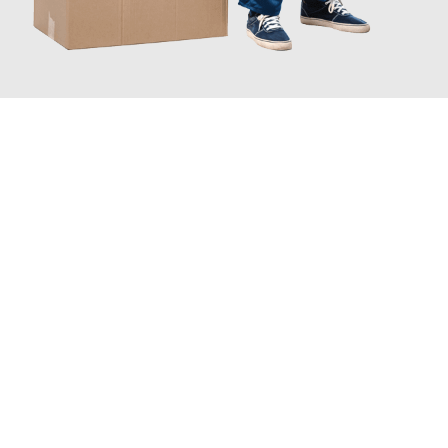
JETZT ANFRAGEN
Erleben Sie mit Umzugsmeister Sänger Leverkusen, wie
einfach
und stressfrei Ihr Umzug Leverkusen Horgen
sein kann. Unser
Expertenteam steht bereit, um Ihnen einen reibungslosen
Übergang in Ihr neues Zuhause zu garantieren.
Jetzt
unverbindliches Angebot
erhalten &
100€ sparen: