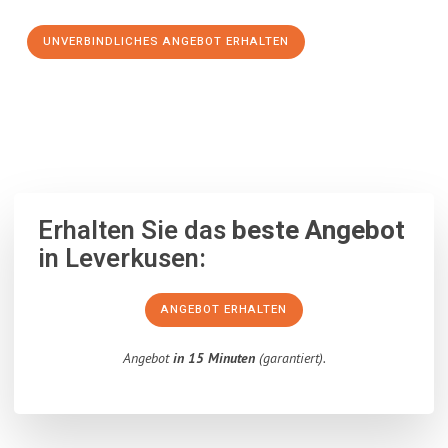
UNVERBINDLICHES ANGEBOT ERHALTEN
100% unverbindlich
– Garantiert eine Antwort
innerhalb von 15
Minuten
.
Erhalten Sie das
beste Angebot
in Leverkusen:
ANGEBOT ERHALTEN
Angebot
in 15 Minuten
(garantiert).