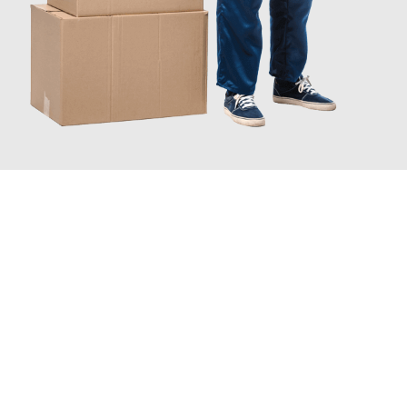
JETZT ANFRAGEN
Erleben Sie mit Umzugsmeister Sänger Leverkusen, wie
einfach
und stressfrei Ihr Umzug Leverkusen St. Gallen
sein kann.
Unser Expertenteam steht bereit, um Ihnen einen reibungslosen
Übergang in Ihr neues Zuhause zu garantieren.