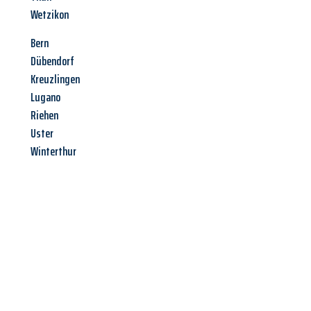
Wetzikon
Bern
Dübendorf
Kreuzlingen
Lugano
Riehen
Uster
Winterthur
Jetzt anfragen &
Angebot
mit Best-Preis
erhalten!