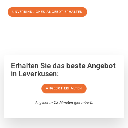
UNVERBINDLICHES ANGEBOT ERHALTEN
100% unverbindlich
– Garantiert eine Antwort
innerhalb von 15
Minuten
.
Erhalten Sie das
beste Angebot
in Leverkusen:
ANGEBOT ERHALTEN
Angebot
in 15 Minuten
(garantiert).