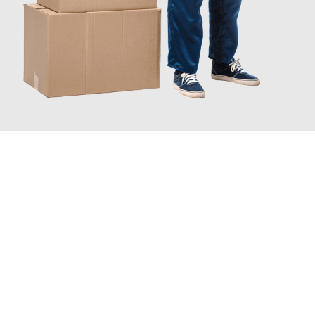
JETZT ANFRAGEN
Erleben Sie mit Umzugsmeister Sänger Leverkusen, wie
einfach
und stressfrei Ihr Umzug Leverkusen Wettingen
sein kann.
Unser Expertenteam steht bereit, um Ihnen einen reibungslosen
Übergang in Ihr neues Zuhause zu garantieren.