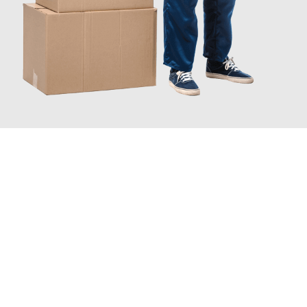
JETZT ANFRAGEN
Erleben Sie mit Umzugsmeister Sänger Leverkusen, wie
einfach
und stressfrei Ihr Umzug Leverkusen Mulhouse
sein kann.
Unser Expertenteam steht bereit, um Ihnen einen reibungslosen
Übergang in Ihr neues Zuhause zu garantieren.