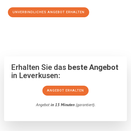
UNVERBINDLICHES ANGEBOT ERHALTEN
100% unverbindlich
– Garantiert eine Antwort
innerhalb von 15
Minuten
.
Erhalten Sie das
beste Angebot
in Leverkusen:
ANGEBOT ERHALTEN
Angebot
in 15 Minuten
(garantiert).