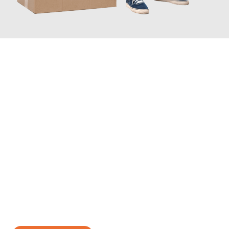
JETZT ANFRAGEN
Erleben Sie mit Umzugsmeister Sänger Leverkusen, wie
einfach
und stressfrei Ihr Umzug Leverkusen Nancy
sein kann. Unser
Expertenteam steht bereit, um Ihnen einen reibungslosen
Übergang in Ihr neues Zuhause zu garantieren.
Jetzt
unverbindliches Angebot
erhalten &
100€ sparen: