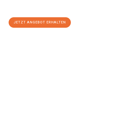
Leverkusen
zum Best-Preis! Nutzen Sie die Gelegenheit für
einen
stressfreien Umzug
mit maximalem Komfort:
JETZT ANGEBOT ERHALTEN