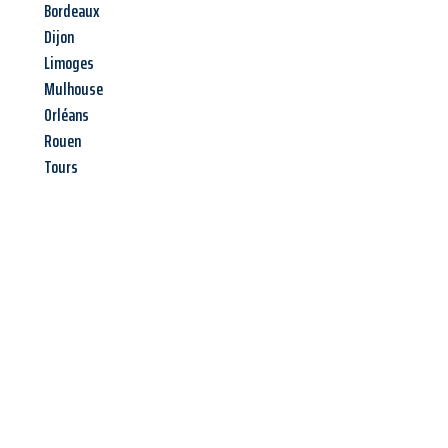
Bordeaux
Dijon
Limoges
Mulhouse
Orléans
Rouen
Tours
Jetzt anfragen &
Angebot
mit Best-Preis
erhalten!
Schicken Sie uns jetzt Ihre unverbindliche Anfrage und sichern
Sie sich Ihr
individuelles Umzugsangebot für Ihr Anliegen in