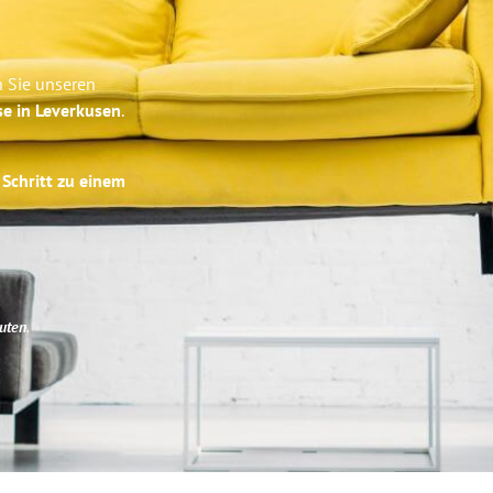
n Sie unseren
se in Leverkusen
.
 Schritt zu einem
uten
.