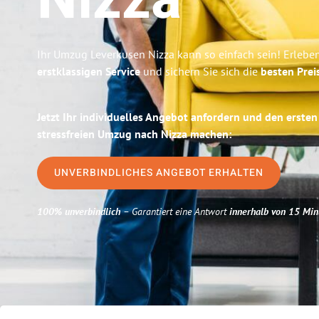
Nizza
Ihr Umzug Leverkusen Nizza kann so einfach sein! Erlebe
erstklassigen Service
und sichern Sie sich die
besten Prei
Jetzt Ihr individuelles Angebot anfordern und den ersten
stressfreien Umzug nach Nizza machen:
UNVERBINDLICHES ANGEBOT ERHALTEN
100% unverbindlich
– Garantiert eine Antwort
innerhalb von 15 Min