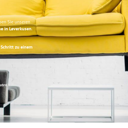
ben Sie unseren
se in Leverkusen
.
 Schritt zu einem
uten
.