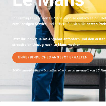
Le Mans
Ihr Umzug Leverkusen Le Mans kann so einfach sein! Erle
erstklassigen Service
und sichern Sie sich die
besten Prei
Jetzt Ihr individuelles Angebot anfordern und den ersten
stressfreien Umzug nach Le Mans machen:
UNVERBINDLICHES ANGEBOT ERHALTEN
100% unverbindlich
– Garantiert eine Antwort
innerhalb von 15 Min