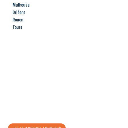
Mulhouse
Orléans
Rouen
Tours
Jetzt anfragen &
Angebot
mit Best-Preis
erhalten!
Schicken Sie uns jetzt Ihre unverbindliche Anfrage und sichern
Sie sich Ihr
individuelles Umzugsangebot für Ihr Anliegen in
Leverkusen
zum Best-Preis! Nutzen Sie die Gelegenheit für
einen
stressfreien Umzug
mit maximalem Komfort: