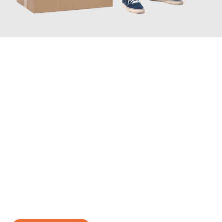
JETZT ANFRAGEN
Erleben Sie mit Umzugsmeister Sänger Leverkusen, wie
einfach
und stressfrei Ihr Umzug Leverkusen Paris
sein kann. Unser
Expertenteam steht bereit, um Ihnen einen reibungslosen
Übergang in Ihr neues Zuhause zu garantieren.
Jetzt
unverbindliches Angebot
erhalten &
100€ sparen: