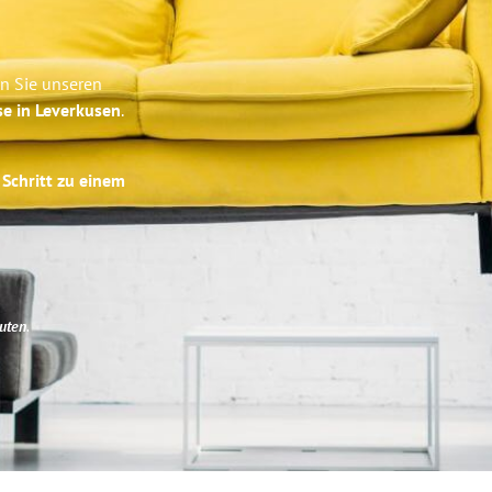
en Sie unseren
se in Leverkusen
.
 Schritt zu einem
uten
.