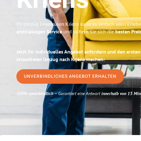
Kriens
Ihr Umzug Leverkusen Kriens kann so einfach sein! Erleb
erstklassigen Service
und sichern Sie sich die
besten Prei
Jetzt Ihr individuelles Angebot anfordern und den ersten
stressfreien Umzug nach Kriens machen:
UNVERBINDLICHES ANGEBOT ERHALTEN
100% unverbindlich
– Garantiert eine Antwort
innerhalb von 15 Min