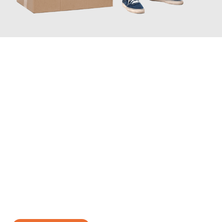
JETZT ANFRAGEN
Erleben Sie mit Umzugsmeister Sänger Leverkusen, wie
einfach
und stressfrei Ihr Umzug Leverkusen Adana
sein kann. Unser
Expertenteam steht bereit, um Ihnen einen reibungslosen
Übergang in Ihr neues Zuhause zu garantieren.
Jetzt
unverbindliches Angebot
erhalten &
100€ sparen: