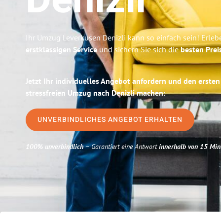
Denizli
Ihr Umzug Leverkusen Denizli kann so einfach sein! Erleb
erstklassigen Service
und sichern Sie sich die
besten Prei
Jetzt Ihr individuelles Angebot anfordern und den ersten
stressfreien Umzug nach Denizli machen:
UNVERBINDLICHES ANGEBOT ERHALTEN
100% unverbindlich
– Garantiert eine Antwort
innerhalb von 15 Min