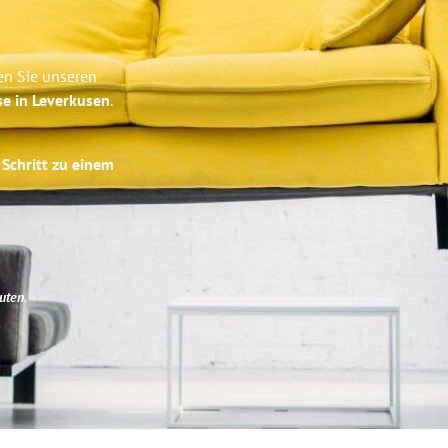
en Sie unseren
se in Leverkusen
.
 Schritt zu einem
uten
.