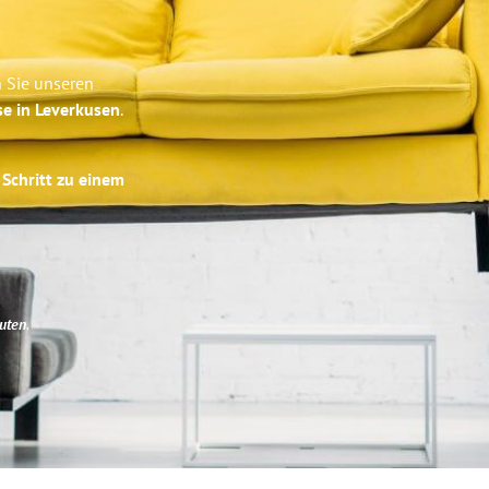
n Sie unseren
se in Leverkusen
.
 Schritt zu einem
uten
.