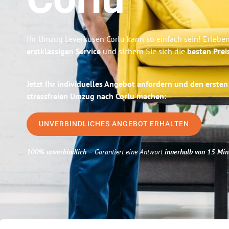
Corlu
Ihr Umzug Leverkusen Corlu kann so einfach sein! Erlebe
erstklassigen Service
und sichern Sie sich die
besten Prei
Jetzt Ihr individuelles Angebot anfordern und den ersten
stressfreien Umzug nach Corlu machen:
UNVERBINDLICHES ANGEBOT ERHALTEN
100% unverbindlich
– Garantiert eine Antwort
innerhalb von 15 Min