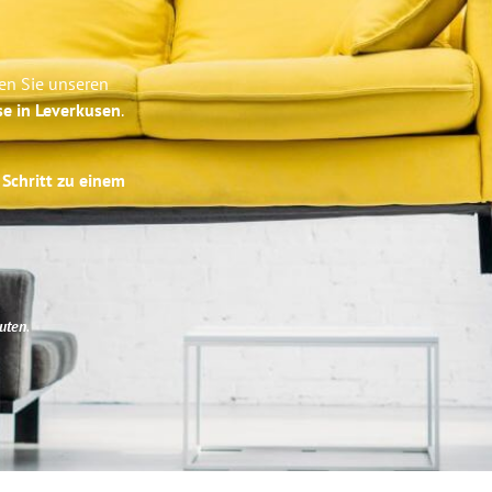
en Sie unseren
se in Leverkusen
.
 Schritt zu einem
uten
.