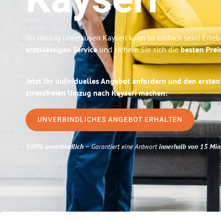
Kayseri
Ihr Umzug Leverkusen Kayseri kann so einfach sein! Erleb
erstklassigen Service
und sichern Sie sich die
besten Prei
Jetzt Ihr individuelles Angebot anfordern und den ersten
stressfreien Umzug nach Kayseri machen:
UNVERBINDLICHES ANGEBOT ERHALTEN
100% unverbindlich
– Garantiert eine Antwort
innerhalb von 15 Min