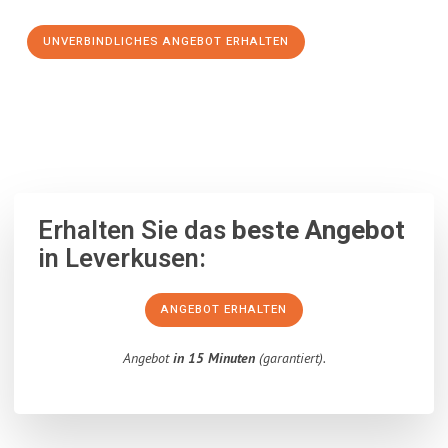
UNVERBINDLICHES ANGEBOT ERHALTEN
100% unverbindlich
– Garantiert eine Antwort
innerhalb von 15
Minuten
.
Erhalten Sie das
beste Angebot
in Leverkusen:
ANGEBOT ERHALTEN
Angebot
in 15 Minuten
(garantiert).