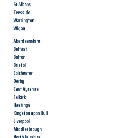
St Albans
Teesside
Warrington
Wigan
Aberdeenshire
Belfast
Bolton
Bristol
Colchester
Derby
East Ayrshire
Falkirk
Hastings
Kingston upon Hull
Liverpool
Middlesbrough
North Ayrshire