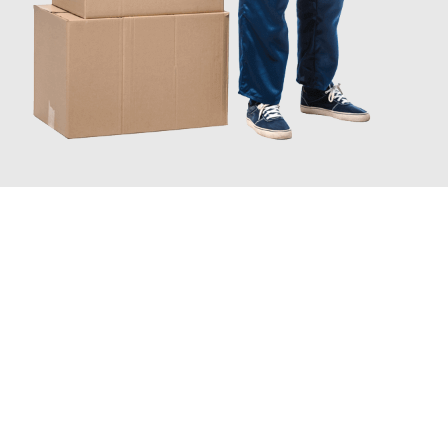
JETZT ANFRAGEN
Erleben Sie mit Umzugsmeister Sänger Leverkusen, wie
einfach
und stressfrei Ihr Umzug Leverkusen Birkenhead
sein kann.
Unser Expertenteam steht bereit, um Ihnen einen reibungslosen
Übergang in Ihr neues Zuhause zu garantieren.