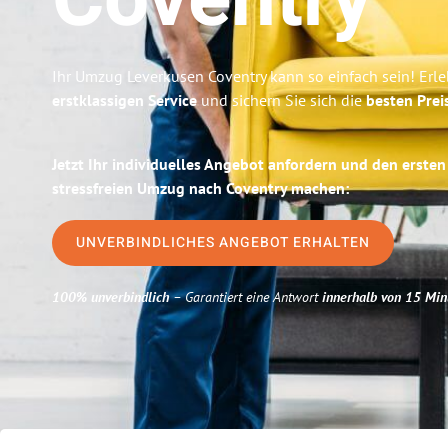
Coventry
Ihr Umzug Leverkusen Coventry kann so einfach sein! Erl
erstklassigen Service
und sichern Sie sich die
besten Prei
Jetzt Ihr individuelles Angebot anfordern und den ersten
stressfreien Umzug nach Coventry machen:
UNVERBINDLICHES ANGEBOT ERHALTEN
100% unverbindlich
– Garantiert eine Antwort
innerhalb von 15 Min