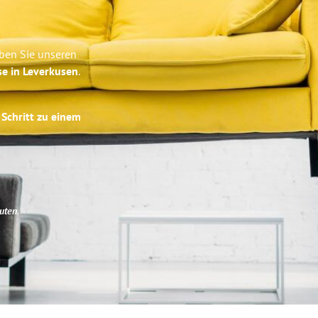
eben Sie unseren
se in Leverkusen
.
 Schritt zu einem
uten
.