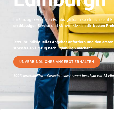
Edinburgh
Ihr Umzug Leverkusen Edinburgh kann so einfach sein! Er
erstklassigen Service
und sichern Sie sich die
besten Prei
Jetzt Ihr individuelles Angebot anfordern und den ersten
stressfreien Umzug nach Edinburgh machen:
UNVERBINDLICHES ANGEBOT ERHALTEN
100% unverbindlich
– Garantiert eine Antwort
innerhalb von 15 Min